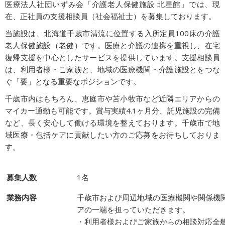
医療法人社団いずみ会「介護老人保健施設 北星館」では、現
在、正社員の支援相談員（社会福祉士）を募集しております。
当施設は、北海道千歳市清流に位置する入所定員100床の介護
老人保健施設（老健）です。医療と介護の連携を重視し、在宅
復帰支援を中心としたサービスを提供しています。支援相談員
は、利用者様・ご家族と、地域の医療機関・介護施設とをつな
ぐ「要」となる重要なポジションです。
千歳市内はもちろん、恵庭市や苫小牧市など近隣エリアからの
マイカー通勤も可能です。賞与実績4.1ヶ月分、託児施設の完備
など、長く安心して働ける環境を整えております。千歳市で地
域医療・包括ケアに貢献したい方のご応募をお待ちしておりま
す。
募集人数
1名
業務内容
千歳市および周辺地域の医療機関や関係機
アの一端を担っていただきます。
・利用者様およびご家族からの相談対応全