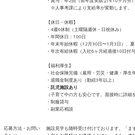
・賞与：年2回（前年度実績 計4.10ヶ月分
※人事考課により支給率が変動します。
【休日・休暇】
・4週6休制（土曜隔週休・日祝休み）
・年間休日：100日
・年末年始休暇（12月30日〜1月3日）、
・年次有給休暇（入社6ヶ月経過後10日付
【福利厚生】
・社会保険完備（雇用・労災・健康・厚生
・退職金制度あり（勤続3年以上）
・
託児施設あり
（子育て中の方も安心です。面接時に詳細
・制服貸与
・副業応相談
応募方法・お問い
施設見学も随時受け付けております。「ま