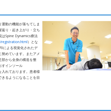
り運動の機能が落ちてしま
寝返り・起き上がり・立ち
ine Dynamics療法
d/registration.html
）とな
dy370による視覚化されたデ
に努めています。またアメ
足部から全身の構造を整
出すインソール
を入れております。患者様
できるようになることを目