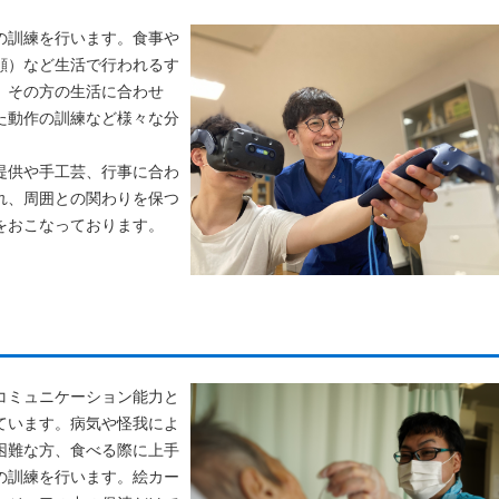
の訓練を行います。食事や
顔）など生活で行われるす
、その方の生活に合わせ
た動作の訓練など様々な分
提供や手工芸、行事に合わ
れ、周囲との関わりを保つ
をおこなっております。
コミュニケーション能力と
ています。病気や怪我によ
困難な方、食べる際に上手
の訓練を行います。絵カー