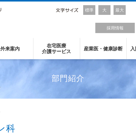
標準
大
最大
採用情報
在宅医療
外来案内
産業医・健康診断
入
介護サービス
部門紹介
科
ン科