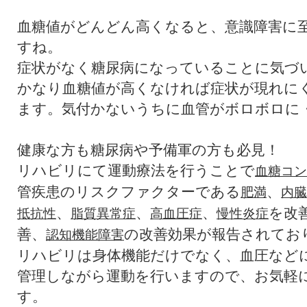
血糖値がどんどん高くなると、意識障害に
すね。
症状がなく糖尿病になっていることに気づ
かなり血糖値が高くなければ症状が現れに
ます。気付かないうちに血管がボロボロに
健康な方も糖尿病や予備軍の方も必見！
リハビリにて運動療法を行うことで
血糖コン
管疾患のリスクファクターである
、
肥満
内臓
、
、
、
を改
抵抗性
脂質異常症
高血圧症
慢性炎症
善、
の改善効果が報告されてお
認知機能障害
リハビリは身体機能だけでなく、血圧など
管理しながら運動を行いますので、お気軽
す。