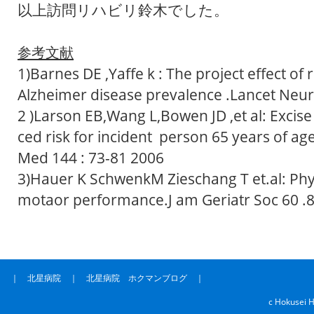
以上訪問リハビリ鈴木でした。
参考文献
1)Barnes DE ,Yaffe k : The project effect of 
Alzheimer disease prevalence .Lancet Neu
2 )Larson EB,Wang L,Bowen JD ,et al: Excise
ced risk for incident person 65 years of ag
Med 144 : 73-81 2006
3)Hauer K SchwenkM Zieschang T et.al: Phy
motaor performance.J am Geriatr Soc 60 .
｜
北星病院
｜
北星病院 ホクマンブログ
｜
c Hokusei H