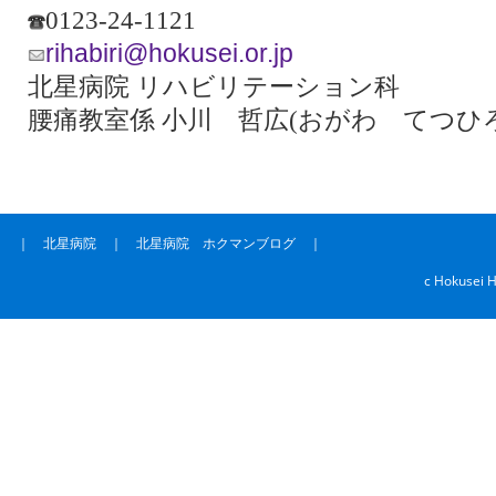
︎0123-24-1121
rihabiri@hokusei.or.jp
北星病院 リハビリテーション科
腰痛教室係 小川 哲広(おがわ てつひろ
｜
北星病院
｜
北星病院 ホクマンブログ
｜
c Hokusei H