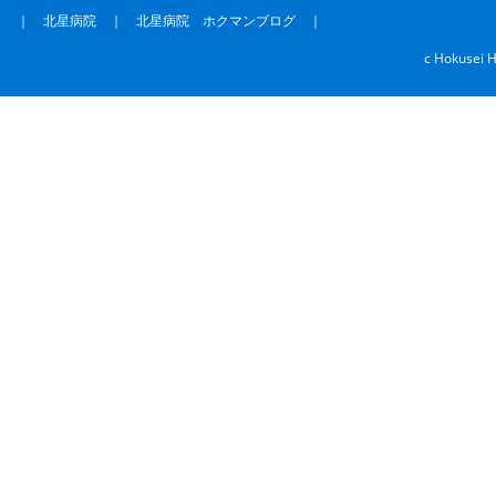
｜
北星病院
｜
北星病院 ホクマンブログ
｜
c Hokusei H