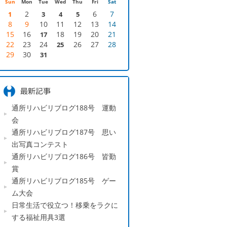
Sun
Mon
Tue
Wed
Thu
Fri
Sat
2
6
7
1
3
4
5
8
9
10
11
12
13
14
15
16
18
19
20
21
17
22
23
24
26
27
28
25
29
30
31
通所リハビリブログ188号 運動
会
通所リハビリブログ187号 思い
出写真コンテスト
通所リハビリブログ186号 皆勤
賞
通所リハビリブログ185号 ゲー
ム大会
日常生活で役立つ！移乗をラクに
する福祉用具3選