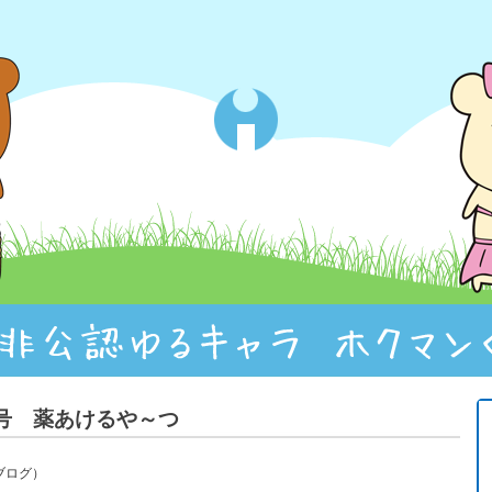
8号 薬あけるや～つ
リブログ）