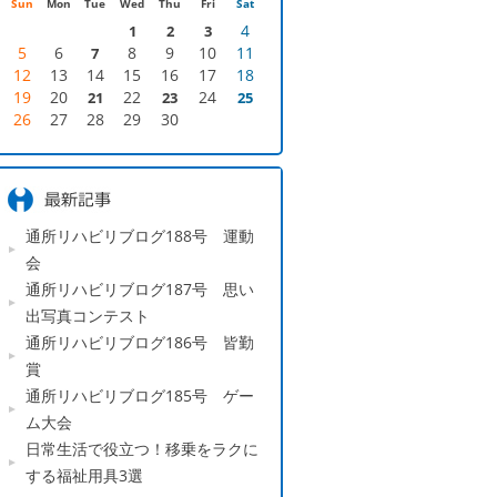
Sun
Mon
Tue
Wed
Thu
Fri
Sat
4
1
2
3
5
6
8
9
10
11
7
12
13
14
15
16
17
18
19
20
22
24
21
23
25
26
27
28
29
30
通所リハビリブログ188号 運動
会
通所リハビリブログ187号 思い
出写真コンテスト
通所リハビリブログ186号 皆勤
賞
通所リハビリブログ185号 ゲー
ム大会
日常生活で役立つ！移乗をラクに
する福祉用具3選