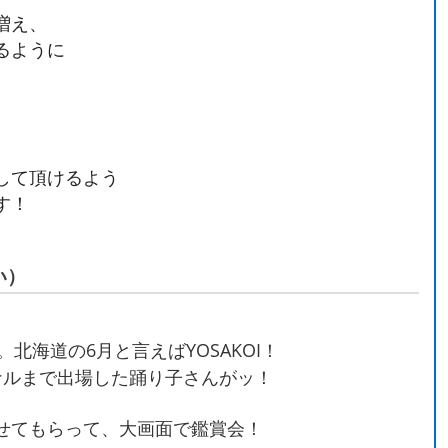
増え、
るように
して頂けるよう
す！
い）
。北海道の6月と言えばYOSAKOI！
ナルまで出場した踊り子さんがッ！
せてもらって、大画面で鑑賞会！