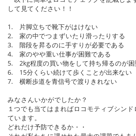
して見てください！！
1. 片脚立ちで靴下がはけない
2. 家の中でつまずいたり滑ったりする
3. 階段を昇るのに手すりが必要である
4. 家のやや重い仕事が困難である
5. 2kg程度の買い物をして持ち帰るのが困
6. 15分くらい続けて歩くことが出来ない
7. 横断歩道を青信号で渡りきれない
みなさんいかがでしたか？
１つでも当てはまればロコモティブシンド
ています。
どれだけ予防できるか・・