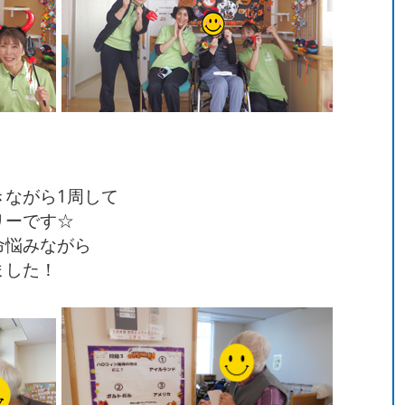
きながら1周して
ラリーです☆
命悩みながら
ました！