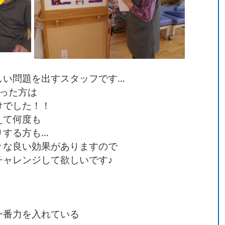
しい問題を出すスタッフです…
った方は
けでした！！
えて何度も
りする方も…
々な良い効果がありますので
チャレンジして欲しいです♪
一番力を入れている