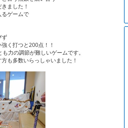
だきました！
入るゲームで
。
びず
強く打つと200点！！
とも力の調節が難しいゲームです。
す方も多数いらっしゃいました！