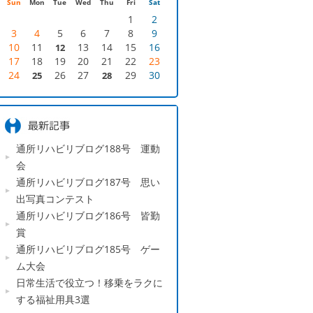
Sun
Mon
Tue
Wed
Thu
Fri
Sat
1
2
3
4
5
6
7
8
9
10
11
13
14
15
16
12
17
18
19
20
21
22
23
24
26
27
29
30
25
28
通所リハビリブログ188号 運動
会
通所リハビリブログ187号 思い
出写真コンテスト
通所リハビリブログ186号 皆勤
賞
通所リハビリブログ185号 ゲー
ム大会
日常生活で役立つ！移乗をラクに
する福祉用具3選