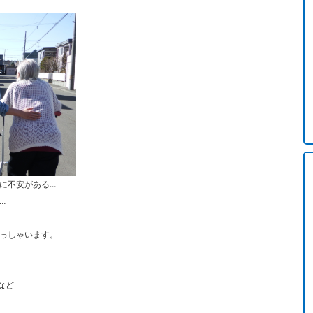
に不安がある…
…
っしゃいます。
など