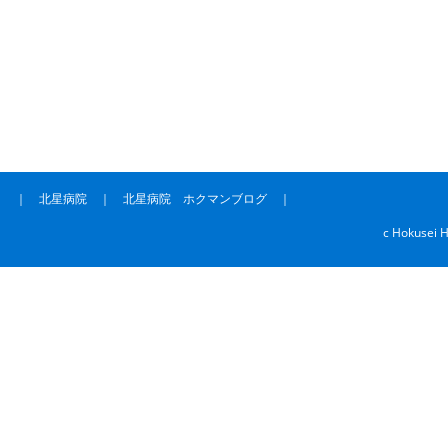
｜
北星病院
｜
北星病院 ホクマンブログ
｜
c Hokusei H