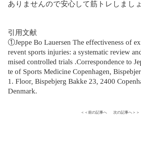
ありませんので安心して筋トレしまし
引用文献
①Jeppe Bo Lauersen The effectiveness of exer
revent sports injuries: a systematic review a
mised controlled trials .Correspondence to Je
te of Sports Medicine Copenhagen, Bispebjer
1. Floor, Bispebjerg Bakke 23, 2400 Copen
Denmark.
＜＜前の記事へ
次の記事へ＞＞