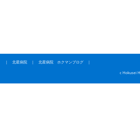
｜
北星病院
｜
北星病院 ホクマンブログ
｜
c Hokusei H