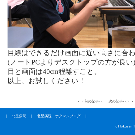
目線はできるだけ画面に近い高さに合
(ノートPCよりデスクトップの方が良い
目と画面は40cm程離すこと。
以上、お試しください！
＜＜前の記事へ
次の記事へ＞＞
｜
北星病院
｜
北星病院 ホクマンブログ
｜
c Hokusei H