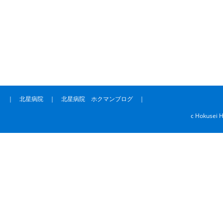
｜
北星病院
｜
北星病院 ホクマンブログ
｜
c Hokusei H