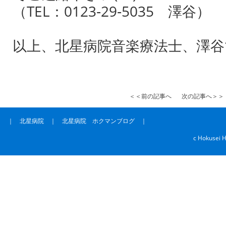
（TEL：0123‐29‐5035 澤谷）
以上、北星病院音楽療法士、澤谷
＜＜前の記事へ
次の記事へ＞＞
｜
北星病院
｜
北星病院 ホクマンブログ
｜
c Hokusei H