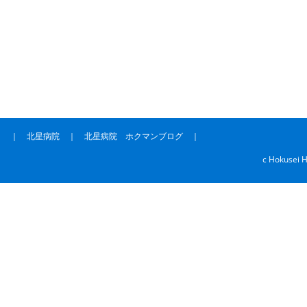
｜
北星病院
｜
北星病院 ホクマンブログ
｜
c Hokusei H