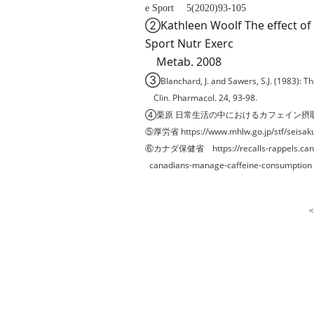
e Sport 5(2020)93-105
②Kathleen Woolf The effect of c
Sport Nutr Exerc
Metab. 2008
③
Blanchard, J. and Sawers, S.J. (1983): The
Clin. Pharmacol. 24, 93-98.
栗原 日常生活の中におけるカフェイン摂取 
④
⑤厚労省 https://www.mhlw.go.jp/stf/seisaku
⑥カナダ保健省 https://recalls-rappels.canada
canadians-manage-caffeine-consumption