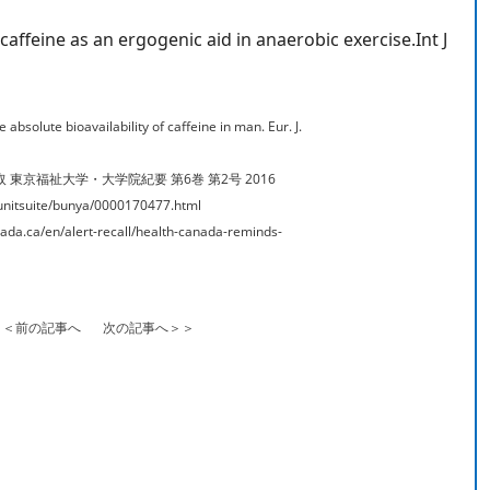
affeine as an ergogenic aid in anaerobic exercise.Int J
 absolute bioavailability of caffeine in man. Eur. J.
東京福祉大学・大学院紀要 第6巻 第2号 2016
nitsuite/bunya/0000170477.html
.ca/en/alert-recall/health-canada-reminds-
＜＜前の記事へ
次の記事へ＞＞