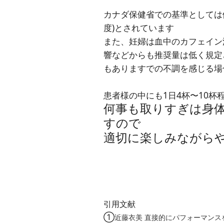
カナダ保健省での基準としては健
度)とされています
また、妊婦は血中のカフェイン
響などからも推奨量は低く規定
もありますでの不調を感じる場
患者様の中にも1日4杯〜10
何事も取りすぎは身
すので
適切に楽しみながら
引用文献
①
近藤衣美 直接的にパフォーマンスを向上させ