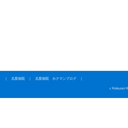
｜
北星病院
｜
北星病院 ホクマンブログ
｜
c Hokusei H