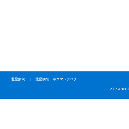
｜
北星病院
｜
北星病院 ホクマンブログ
｜
c Hokusei H