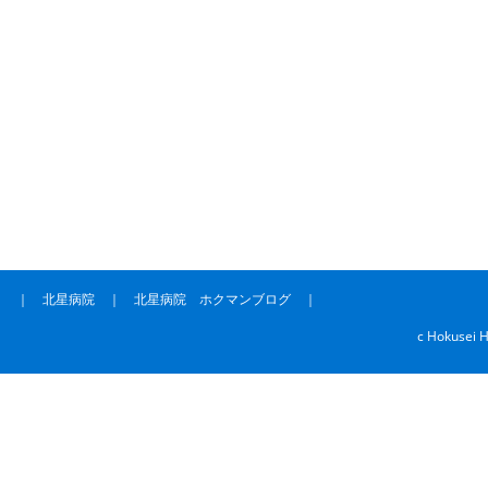
｜
北星病院
｜
北星病院 ホクマンブログ
｜
c Hokusei H