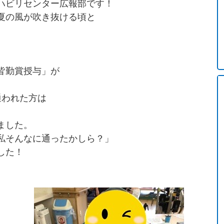
リハビリセンター広報部です！
夏の風が吹き抜ける頃と
皆勤賞授与」が
通われた方は
ました。
私そんなに通ったかしら？」
した！