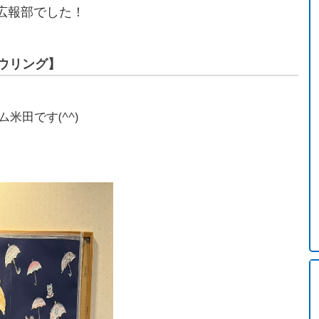
広報部でした！
ボウリング】
米田です(^^)