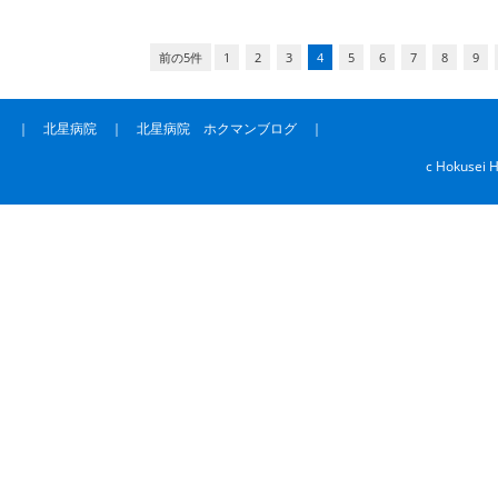
前の5件
1
2
3
4
5
6
7
8
9
｜
北星病院
｜
北星病院 ホクマンブログ
｜
c Hokusei H