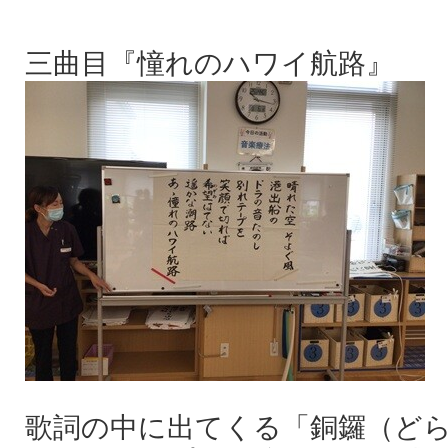
三曲目『憧れのハワイ航路』
歌詞の中に出てくる「銅鑼（ど